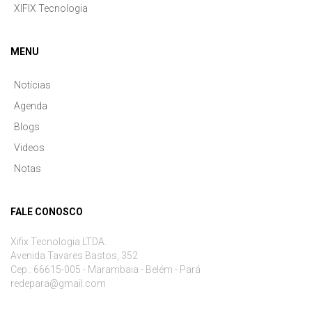
XIFIX Tecnologia
MENU
Notícias
Agenda
Blogs
Videos
Notas
FALE CONOSCO
Xifix Tecnologia LTDA.
Avenida Tavares Bastos, 352
Cep.: 66615-005 - Marambaia - Belém - Pará
redepara@gmail.com