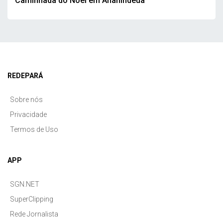
Caminhada do Noel em Ananindeua
REDEPARÁ
Sobre nós
Privacidade
Termos de Uso
APP
SGN.NET
SuperClipping
Rede Jornalista