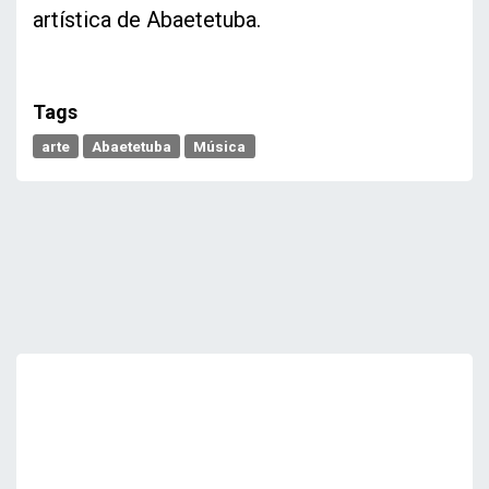
artística de Abaetetuba.
Tags
arte
Abaetetuba
Música