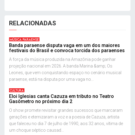
RELACIONADAS
MÚSICA PARAENSE
Banda paraense disputa vaga em um dos maiores
festivais do Brasil e convoca torcida dos paraenses
A força da música produzida na Amazônia pode ganhar
projeção nacional em 2026. A banda Marina &amp; Os
Leones, que vem conquistando espaço no cenário musical
paraense, está na disputa por uma vaga no...
CULTURA
Eloi Iglesias canta Cazuza em tributo no Teatro
Gasômetro no próximo dia 2
O show promete revisitar grandes sucessos que marcaram
gerações e eternizaram a voz e a poesia de Cazuza, artista
que faleceu no dia 7 de julho de 1990, aos 32 anos, vítima de
um choque séptico causad...