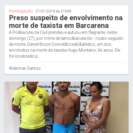
Investigação
27/01/2019 às 21h09
Preso suspeito de envolvimento na
morte de taxista em Barcarena
A Pol&iacute;cia Civil prendeu e autuou em flagrante, neste
domingo (27), por crime de latroc&iacute;nio - roubo seguido
de morte, Daniel Bruce Concei&ccedil;&atilde;o, um dos
envolvidos na morte do taxista Hugo Montano, 66 anos. Ele
foi localizado p...
Walrimar Santos