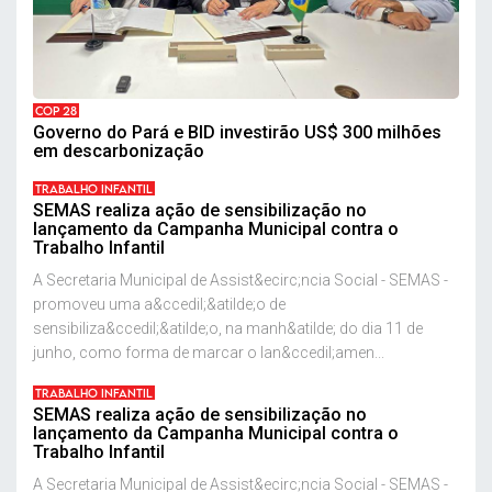
COP 28
Governo do Pará e BID investirão US$ 300 milhões
em descarbonização
TRABALHO INFANTIL
SEMAS realiza ação de sensibilização no
lançamento da Campanha Municipal contra o
Trabalho Infantil
A Secretaria Municipal de Assist&ecirc;ncia Social - SEMAS -
promoveu uma a&ccedil;&atilde;o de
sensibiliza&ccedil;&atilde;o, na manh&atilde; do dia 11 de
junho, como forma de marcar o lan&ccedil;amen...
TRABALHO INFANTIL
SEMAS realiza ação de sensibilização no
lançamento da Campanha Municipal contra o
Trabalho Infantil
A Secretaria Municipal de Assist&ecirc;ncia Social - SEMAS -