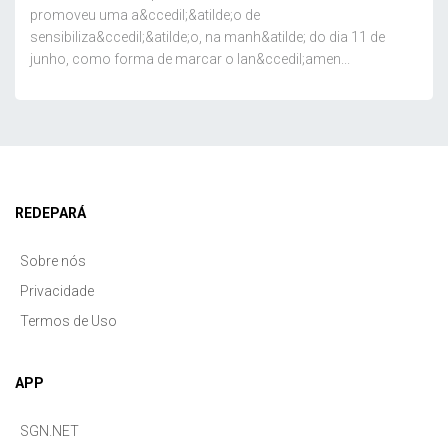
promoveu uma a&ccedil;&atilde;o de
sensibiliza&ccedil;&atilde;o, na manh&atilde; do dia 11 de
junho, como forma de marcar o lan&ccedil;amen...
REDEPARÁ
Sobre nós
Privacidade
Termos de Uso
APP
SGN.NET