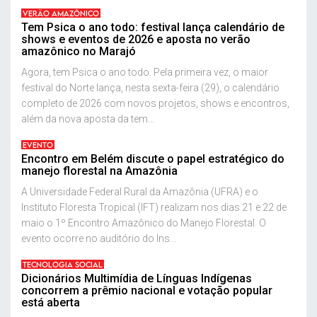
VERÃO AMAZÔNICO
Tem Psica o ano todo: festival lança calendário de
shows e eventos de 2026 e aposta no verão
amazônico no Marajó
Agora, tem Psica o ano todo. Pela primeira vez, o maior
festival do Norte lança, nesta sexta-feira (29), o calendário
completo de 2026 com novos projetos, shows e encontros,
além da nova aposta da tem...
EVENTO
Encontro em Belém discute o papel estratégico do
manejo florestal na Amazônia
A Universidade Federal Rural da Amazônia (UFRA) e o
Instituto Floresta Tropical (IFT) realizam nos dias 21 e 22 de
maio o 1º Encontro Amazônico do Manejo Florestal. O
evento ocorre no auditório do Ins...
TECNOLOGIA SOCIAL
Dicionários Multimídia de Línguas Indígenas
concorrem a prêmio nacional e votação popular
está aberta