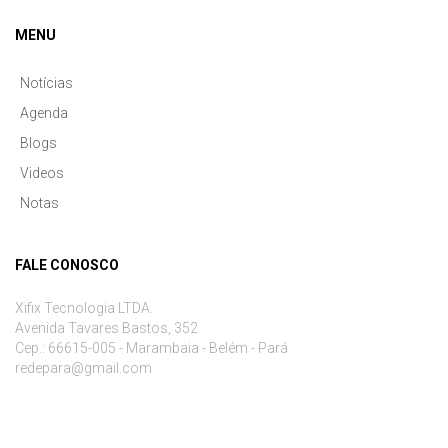
MENU
Notícias
Agenda
Blogs
Videos
Notas
FALE CONOSCO
Xifix Tecnologia LTDA.
Avenida Tavares Bastos, 352
Cep.: 66615-005 - Marambaia - Belém - Pará
redepara@gmail.com