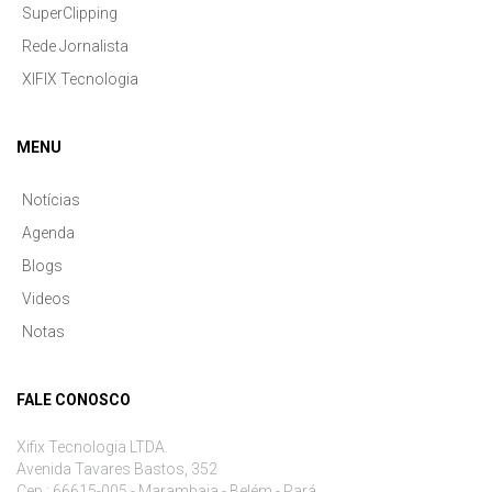
SuperClipping
Rede Jornalista
XIFIX Tecnologia
MENU
Notícias
Agenda
Blogs
Videos
Notas
FALE CONOSCO
Xifix Tecnologia LTDA.
Avenida Tavares Bastos, 352
Cep.: 66615-005 - Marambaia - Belém - Pará