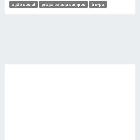
ação social
praça batista campos
tre-pa