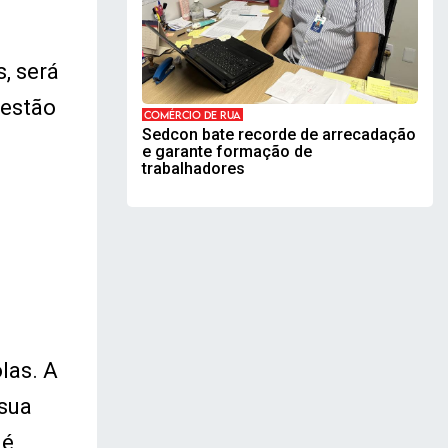
, será
gestão
COMÉRCIO DE RUA
Sedcon bate recorde de arrecadação
e garante formação de
trabalhadores
las. A
sua
 é