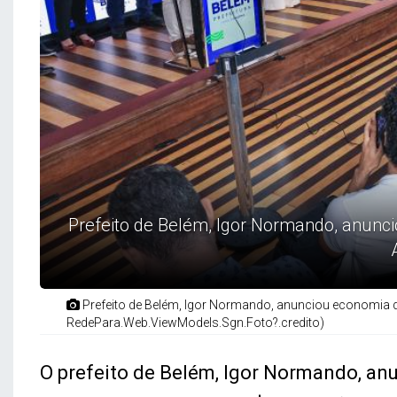
Prefeito de Belém, Igor Normando, anunc
Prefeito de Belém, Igor Normando, anunciou economia d
RedePara.Web.ViewModels.Sgn.Foto?.credito)
O prefeito de Belém, Igor Normando, anun