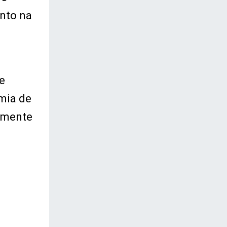
nto na
e
omia de
tamente