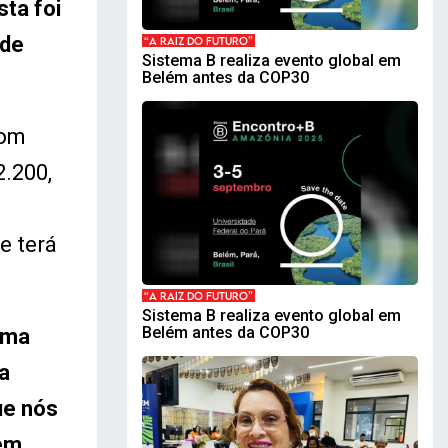
sta foi
 de
“A RAIZ DO FUTURO”
Sistema B realiza evento global em
Belém antes da COP30
com
2.200,
e terá
“A RAIZ DO FUTURO”
Sistema B realiza evento global em
Belém antes da COP30
uma
a
ue nós
tem