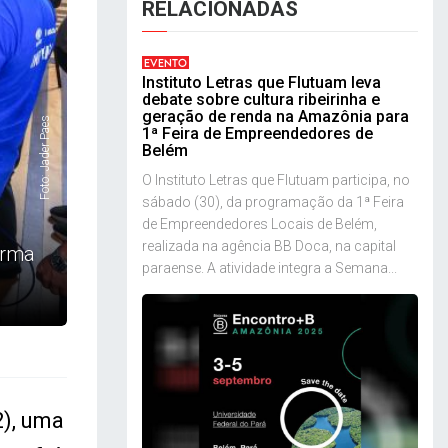
RELACIONADAS
EVENTO
Instituto Letras que Flutuam leva
debate sobre cultura ribeirinha e
geração de renda na Amazônia para
Foto: Jader Paes
1ª Feira de Empreendedores de
Belém
O Instituto Letras que Flutuam participa, no
sábado (30), da programação da 1ª Feira
de Empreendedores Locais de Belém,
realizada na agência BB Doca, na capital
orma
paraense. A atividade integra a Semana...
2), uma