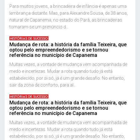
Para muitos jovens, a brincadeira de infância é apenas uma
lembrança distante. Mas, para Alexandre Sousa, de 38 anos,
natural de Capanema, no estado do Pará, as brincadeiras
tornaram-se um prenúncio d...
HISTÓRIAS DE SUCESSO
Mudança de rota: a história da família Teixeira, que
optou pelo empreendedorismo e se tornou
referência no município de Capanema
Muitas vezes, a vontade de mudança vem acompanhada de
medo e incertezas. Mudar a rota quando tudo já está
estabelecido, por si só, já é um grande desafio. No entanto,
sair da zona de conforto, para al...
HISTÓRIAS DE SUCESSO
Mudança de rota: a história da família Teixeira, que
optou pelo empreendedorismo e se tornou
referência no município de Capanema
Muitas vezes, a vontade de mudança vem acompanhada de
medo e incertezas. Mudar a rota quando tudo já está
estabelecido, por si só, já é um grande desafio. No entanto,