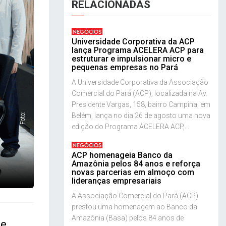
RELACIONADAS
NEGÓCIOS
Universidade Corporativa da ACP
lança Programa ACELERA ACP para
estruturar e impulsionar micro e
pequenas empresas no Pará
A Universidade Corporativa da Associação
Comercial do Pará (ACP), localizada na Av.
Presidente Vargas, 158, bairro Campina, em
Belém, lança no dia 26 de agosto uma nova
Foto:
edição do Programa ACELERA ACP,...
NEGÓCIOS
ACP homenageia Banco da
Amazônia pelos 84 anos e reforça
novas parcerias em almoço com
lideranças empresariais
A Associação Comercial do Pará (ACP)
prestou uma homenagem ao Banco da
Amazônia (Basa) pelos 84 anos de
te