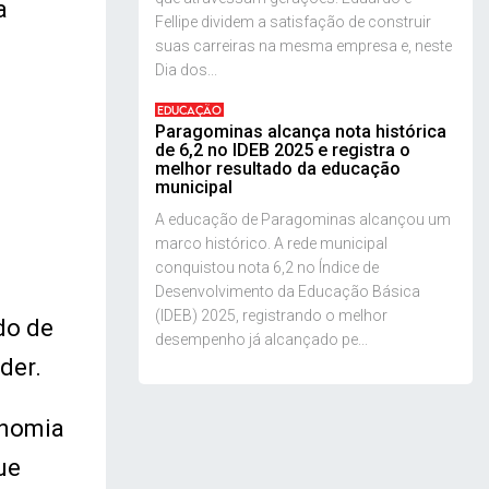
a
Fellipe dividem a satisfação de construir
suas carreiras na mesma empresa e, neste
Dia dos...
EDUCAÇÃO
Paragominas alcança nota histórica
de 6,2 no IDEB 2025 e registra o
melhor resultado da educação
municipal
A educação de Paragominas alcançou um
marco histórico. A rede municipal
conquistou nota 6,2 no Índice de
Desenvolvimento da Educação Básica
(IDEB) 2025, registrando o melhor
do de
desempenho já alcançado pe...
der.
onomia
ue