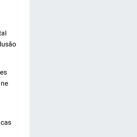
tal
clusão
ães
úne
icas