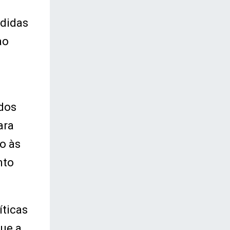
edidas
ao
 dos
ara
o às
nto
íticas
ue a