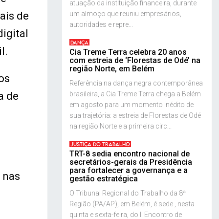
atuação da instituição financeira, durante
um almoço que reuniu empresários,
ais de
autoridades e repre...
igital
DANÇA
l.
Cia Treme Terra celebra 20 anos
com estreia de ‘Florestas de Odé’ na
região Norte, em Belém
os
Referência na dança negra contemporânea
brasileira, a Cia Treme Terra chega a Belém
a de
em agosto para um momento inédito de
sua trajetória: a estreia de Florestas de Odé
na região Norte e a primeira circ...
JUSTIÇA DO TRABALHO
TRT-8 sedia encontro nacional de
secretários-gerais da Presidência
para fortalecer a governança e a
 nas
gestão estratégica
O Tribunal Regional do Trabalho da 8ª
Região (PA/AP), em Belém, é sede , nesta
quinta e sexta-feira, do II Encontro de