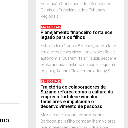
Formação Continuada dos Secretários-
Gerais da Presidência dos Tribunais
Regionais...
DIA DOS PAIS
Planejamento financeiro fortalece
legado para os filhos
Estevão tem 1 ano e 8 meses, aquela fase
em que os bebês vivem uma explosão de
autonomia. Querem “falar”, subir, descer e
explorar cada cantinho da casa, enquanto
os pais, Richard Clayderman e Janny S...
DIA DOS PAIS
Trajetória de colaboradores da
Suzano reforça como a cultura da
empresa fortalece vínculos
familiares e impulsiona o
desenvolvimento de pessoas
Mais do que o sobrenome Amorim
ismo
Barbosa, pai e filho compartilham valores
que atravessam gerações. Eduardo e