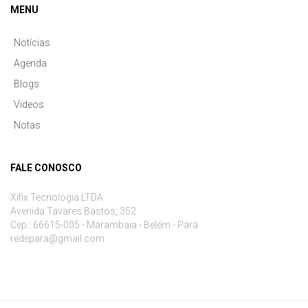
MENU
Notícias
Agenda
Blogs
Videos
Notas
FALE CONOSCO
Xifix Tecnologia LTDA.
Avenida Tavares Bastos, 352
Cep.: 66615-005 - Marambaia - Belém - Pará
redepara@gmail.com