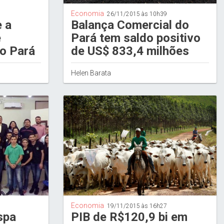
Economia
26/11/2015 às 10h39
e a
Balança Comercial do
e
Pará tem saldo positivo
o Pará
de US$ 833,4 milhões
Helen Barata
Economia
19/11/2015 às 16h27
spa
PIB de R$120,9 bi em