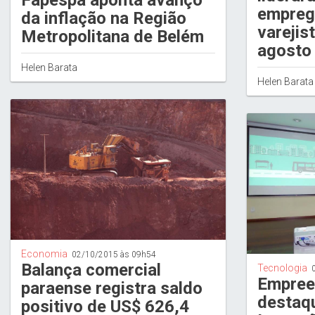
Fapespa aponta avanço
empreg
da inflação na Região
varejis
Metropolitana de Belém
agosto
Helen Barata
Helen Barata
Economia
02/10/2015 às 09h54
Balança comercial
Tecnologia
Empree
paraense registra saldo
destaqu
positivo de US$ 626,4