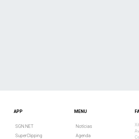
APP
MENU
F
Xi
SGN.NET
Notícias
Av
SuperClipping
Agenda
Ce