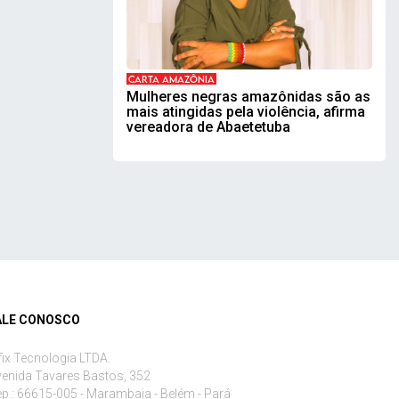
CARTA AMAZÔNIA
Mulheres negras amazônidas são as
mais atingidas pela violência, afirma
vereadora de Abaetetuba
ALE CONOSCO
fix Tecnologia LTDA.
enida Tavares Bastos, 352
p.: 66615-005 - Marambaia - Belém - Pará