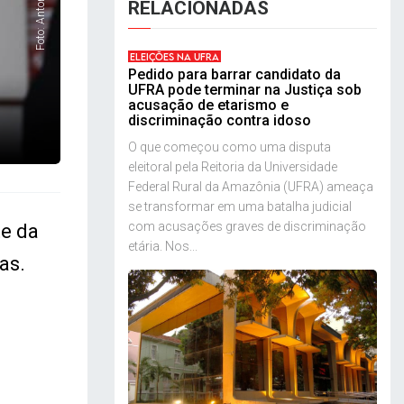
RELACIONADAS
ELEIÇÕES NA UFRA
Pedido para barrar candidato da
UFRA pode terminar na Justiça sob
acusação de etarismo e
discriminação contra idoso
O que começou como uma disputa
eleitoral pela Reitoria da Universidade
Federal Rural da Amazônia (UFRA) ameaça
se transformar em uma batalha judicial
com acusações graves de discriminação
te da
etária. Nos...
as.
e