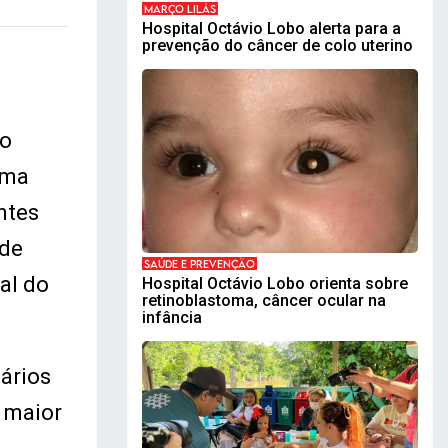
MARÇO LILÁS
Hospital Octávio Lobo alerta para a
prevenção do câncer de colo uterino
do
uma
ntes
 de
SAÚDE E PREVENÇÃO
al do
Hospital Octávio Lobo orienta sobre
retinoblastoma, câncer ocular na
infância
ários
 maior