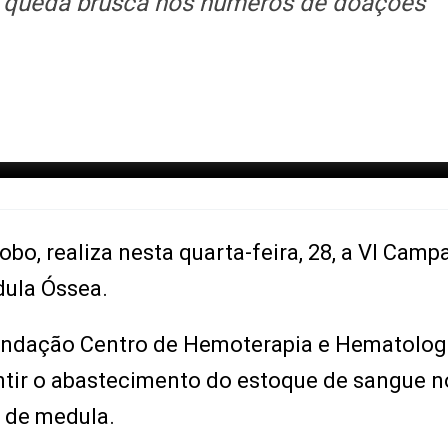
 queda brusca nos números de doações
obo, realiza nesta quarta-feira, 28, a VI Cam
dula Óssea.
undação Centro de Hemoterapia e Hematolog
ntir o abastecimento do estoque de sangue n
s de medula.