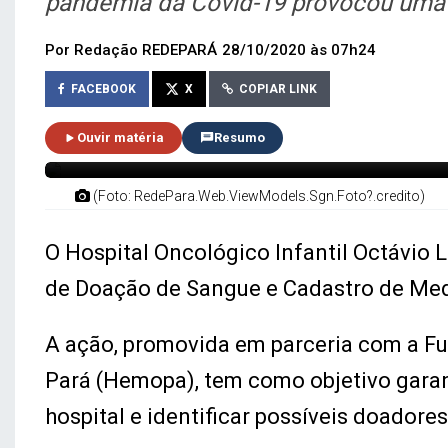
pandemia da Covid-19 provocou uma
Por Redação REDEPARÁ
28/10/2020 às 07h24
FACEBOOK
X
COPIAR LINK
Ouvir matéria
Resumo
(Foto: RedePara.Web.ViewModels.Sgn.Foto?.credito)
O Hospital Oncológico Infantil Octávio L
de Doação de Sangue e Cadastro de Me
A ação, promovida em parceria com a F
Pará (Hemopa), tem como objetivo gara
hospital e identificar possíveis doadore