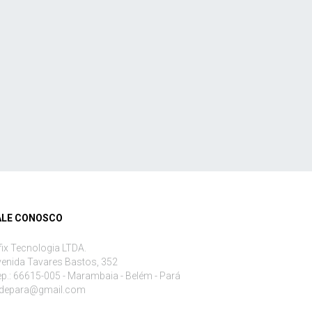
ALE CONOSCO
fix Tecnologia LTDA.
enida Tavares Bastos, 352
p.: 66615-005 - Marambaia - Belém - Pará
edepara@gmail.com