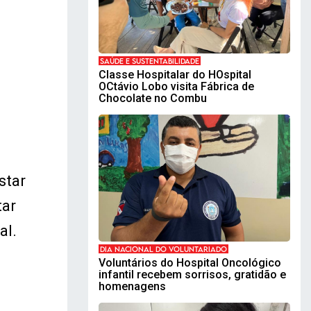
SAÚDE E SUSTENTABILIDADE
Classe Hospitalar do HOspital
OCtávio Lobo visita Fábrica de
Chocolate no Combu
star
tar
al.
DIA NACIONAL DO VOLUNTARIADO
Voluntários do Hospital Oncológico
infantil recebem sorrisos, gratidão e
homenagens