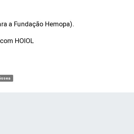
para a Fundação Hemopa).
scom HOIOL
óssea