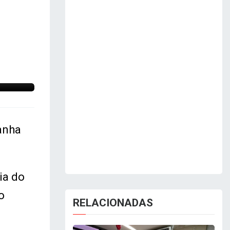
Foto: Divulgação
panha
ia do
o
RELACIONADAS