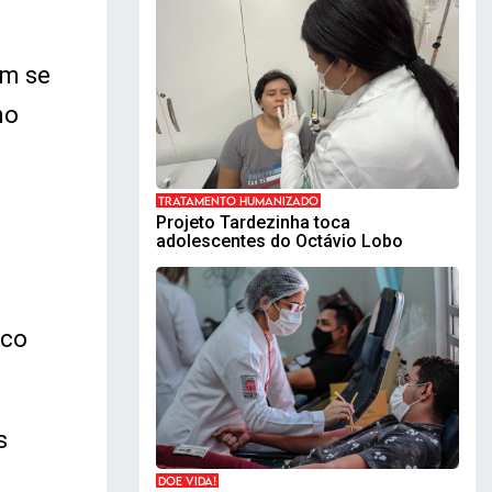
em se
no
TRATAMENTO HUMANIZADO
Projeto Tardezinha toca
adolescentes do Octávio Lobo
ico
s
DOE VIDA!