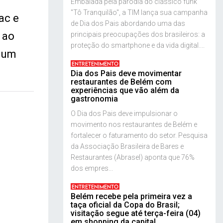
Embalada pela paródia do clássico funk
"Tô Tranquilão", a TIM lança sua campanha
ac e
de Dia dos Pais abordando uma das
 ao
principais preocupações dos brasileiros: a
proteção do smartphone e da vida digital....
o um
ENTRETENIMENTO
Dia dos Pais deve movimentar
restaurantes de Belém com
experiências que vão além da
gastronomia
O Dia dos Pais deve impulsionar o
movimento nos restaurantes de Belém e
fortalecer o faturamento do setor. Pesquisa
da Associação Brasileira de Bares e
Restaurantes (Abrasel) aponta que 76%
dos empres...
ENTRETENIMENTO
Belém recebe pela primeira vez a
taça oficial da Copa do Brasil;
visitação segue até terça-feira (04)
em shopping da capital