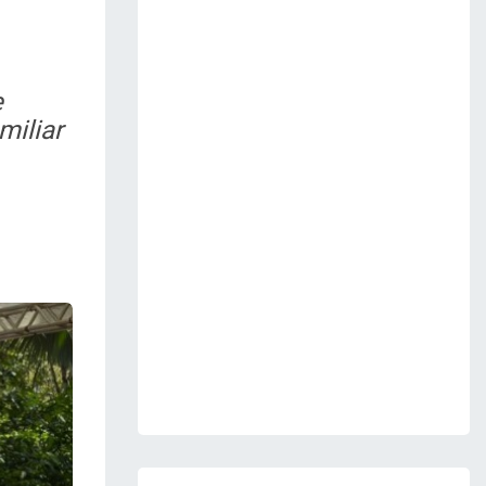
e
miliar
Next