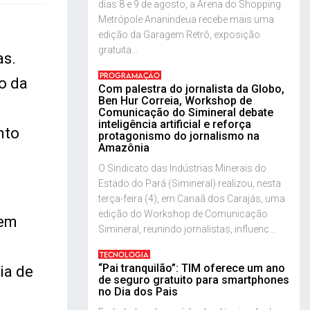
dias 8 e 9 de agosto, a Arena do Shopping
Metrópole Ananindeua recebe mais uma
edição da Garagem Retrô, exposição
gratuita...
as.
PROGRAMAÇÃO
o da
Com palestra do jornalista da Globo,
Ben Hur Correia, Workshop de
Comunicação do Simineral debate
inteligência artificial e reforça
nto
protagonismo do jornalismo na
Amazônia
O Sindicato das Indústrias Minerais do
Estado do Pará (Simineral) realizou, nesta
terça-feira (4), em Canaã dos Carajás, uma
edição do Workshop de Comunicação
 em
Simineral, reunindo jornalistas, influenc...
TECNOLOGIA
“Pai tranquilão”: TIM oferece um ano
ia de
de seguro gratuito para smartphones
no Dia dos Pais