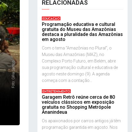
RELACIONADAS
EDUCAÇÃO
Programação educativa e cultural
gratuita do Museu das Amazônias
destaca a pluralidade das Amazônias
em agosto
Com o tema "Amazônias no Plural", o
Museu das Amazônias (MAZ), no
Complexo Porto Futuro, em Belém, abre
Foto: Célia Santos
sua programação cultural e educativa de
agosto neste domingo (9). A agenda
começa com a contação...
ENTRETENIMENTO
Garagem Retrô reúne cerca de 80
veículos clássicos em exposição
gratuita no Shopping Metrópole
Ananindeua
Os apaixonados por carros antigos já têm
programação garantida em agosto. Nos